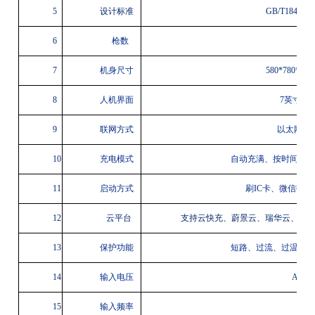
5
设计标准
GB
/T18487、
6
枪数
7
机身尺寸
580*780*206
8
人机界面
7英寸触
9
联网方式
以太网、
10
充电模式
自动充满、按时间、按
11
启动方式
刷
IC
卡、微信扫码
12
云平台
支持云快充、蔚景云、瑞华云、瑞
13
保护功能
短路、过流、过温、漏
14
输入电压
AC
38
15
输入频率
50
H