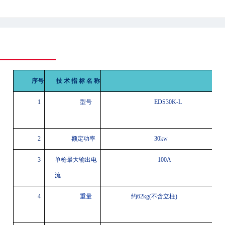
序号
技
术
指
标
名
称
1
型号
EDS30K-L
2
额定功率
30kw
3
单枪最大输出电
100A
流
4
重量
约
62
kg
(不含立柱)