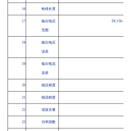
16
枪线长度
5米
17
输出电压
DC
150-10
范围
18
输出电压
≤±0
误差
19
输出电流
≤
误差
20
稳压精度
≤±0
21
稳流精度
≤
22
谐波含量
23
功率因数
≥0