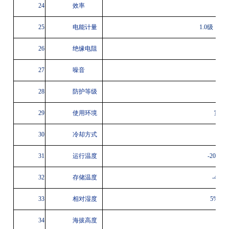
24
效率
≥
25
电能计量
1.0级，符
26
绝缘电阻
≥2
27
噪音
≤
28
防护等级
29
使用环境
室内
30
冷却方式
31
运行温度
-20°℃~
32
存储温度
-40℃
33
相对湿度
5%-9
34
海拔高度
≤2