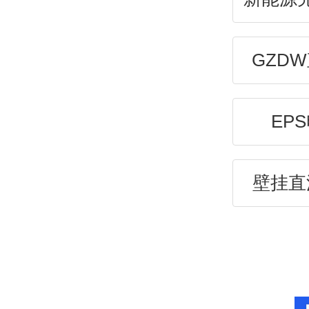
GZD
EP
壁挂直