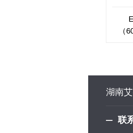
（60
湖南艾
联