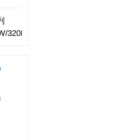
列
/320KW..